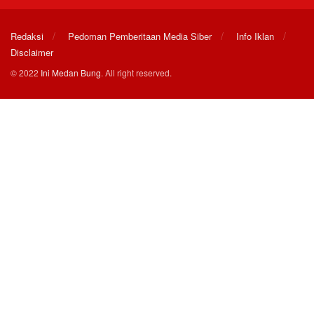
Redaksi
Pedoman Pemberitaan Media Siber
Info Iklan
Disclaimer
© 2022
Ini Medan Bung
. All right reserved.