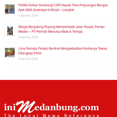
Politisi Golkar Sambangi LVRI Napak Tilas Perjuangan Bangsa
Ajak SMA Sederajat di Binjai – Langkat
9 Agustus 2026
Warga Bergotong Royong Memperbaiki Jalan Rusak, Pemko
Medan – PT Pelindo Menutup Mata & Telinga
8 Agustus 2026
Lima Remaja Pelaku Bentrok Mengakibatkan Korbanya Tewas
Ditangkap Polisi
8 Agustus 2026