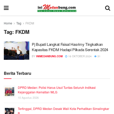
Home
Tag
FKDM
Tag:
FKDM
Pj Bupati Langkat Faisal Hasrimy Tingkatkan
Kapasitas FKDM Hadapi Pilkada Serentak 2024
BY
INIMEDANBUNG.COM
16 OKTOBER 2024
31
Berita Terbaru
DPRD Medan: Polisi Harus Usut Tuntas Seluruh Indikasi
Kejanggalan Kematian WLG
10 Agustus 2026
Tertinggal, DPRD Medan Desak Wali Kota Perhatikan Simalingkar
B