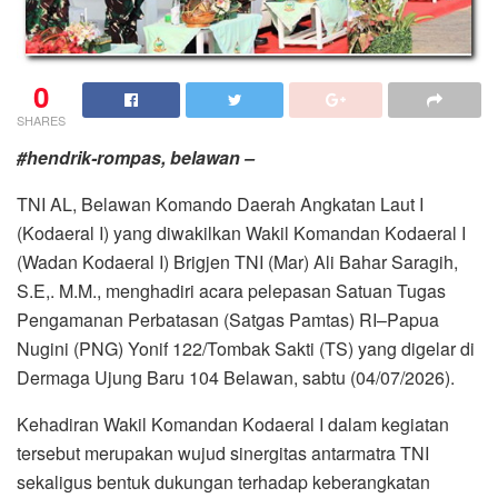
0
SHARES
#hendrik-rompas, belawan –
TNI AL, Belawan Komando Daerah Angkatan Laut I
(Kodaeral I) yang diwakilkan Wakil Komandan Kodaeral I
(Wadan Kodaeral I) Brigjen TNI (Mar) Ali Bahar Saragih,
S.E,. M.M., menghadiri acara pelepasan Satuan Tugas
Pengamanan Perbatasan (Satgas Pamtas) RI–Papua
Nugini (PNG) Yonif 122/Tombak Sakti (TS) yang digelar di
Dermaga Ujung Baru 104 Belawan, sabtu (04/07/2026).
Kehadiran Wakil Komandan Kodaeral I dalam kegiatan
tersebut merupakan wujud sinergitas antarmatra TNI
sekaligus bentuk dukungan terhadap keberangkatan