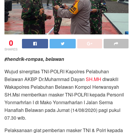
0
SHARES
#hendrik-rompas, belawan
Wujud sinergitas TNI-POLRI Kapolres Pelabuhan
Belawan AKBP Dr.Muhammad Dayan
SH.MH
diwakili
Wakapolres Pelabuhan Belawan Kompol Herwansyah
SH.Msi memberikan masker TNI-POLRI kepada Personil
Yonmarhrlan I di Mako Yonmarharlan I Jalan Serma
Hanafiah Belawan pada Jumat (14/08/2020) pagi pukul
07.30 wib.
Pelaksanaan giat pemberian masker TNI & Polri kepada