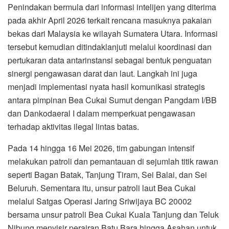
Penindakan bermula dari informasi intelijen yang diterima
pada akhir April 2026 terkait rencana masuknya pakaian
bekas dari Malaysia ke wilayah Sumatera Utara. Informasi
tersebut kemudian ditindaklanjuti melalui koordinasi dan
pertukaran data antarinstansi sebagai bentuk penguatan
sinergi pengawasan darat dan laut. Langkah ini juga
menjadi implementasi nyata hasil komunikasi strategis
antara pimpinan Bea Cukai Sumut dengan Pangdam I/BB
dan Dankodaeral I dalam memperkuat pengawasan
terhadap aktivitas ilegal lintas batas.
Pada 14 hingga 16 Mei 2026, tim gabungan intensif
melakukan patroli dan pemantauan di sejumlah titik rawan
seperti Bagan Batak, Tanjung Tiram, Sei Balai, dan Sei
Beluruh. Sementara itu, unsur patroli laut Bea Cukai
melalui Satgas Operasi Jaring Sriwijaya BC 20002
bersama unsur patroli Bea Cukai Kuala Tanjung dan Teluk
Nibung menyisir perairan Batu Bara hingga Asahan untuk