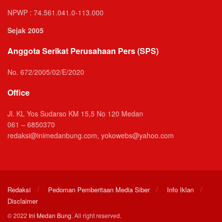
NPWP : 74.561.041.0-113.000
Sejak 2005
Anggota Serikat Perusahaan Pers (SPS)
No. 672/2005/02/E/2020
Office
Jl. KL Yos Sudarso KM 15,5 No 120 Medan
061 – 6850370
redaksi@inimedanbung.com, yokowebs@yahoo.com
Redaksi
Pedoman Pemberitaan Media Siber
Info Iklan
Disclaimer
© 2022
Ini Medan Bung
. All right reserved.