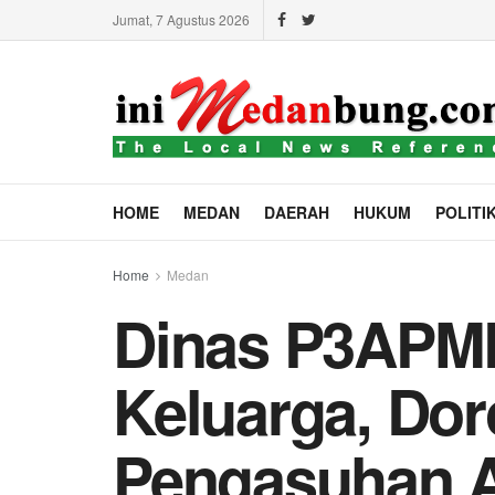
Jumat, 7 Agustus 2026
HOME
MEDAN
DAERAH
HUKUM
POLITI
Home
Medan
Dinas P3APM
Keluarga, Do
Pengasuhan 