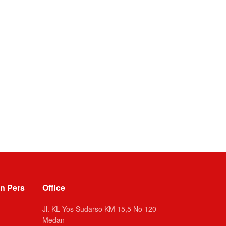
n Pers
Office
Jl. KL Yos Sudarso KM 15,5 No 120
Medan