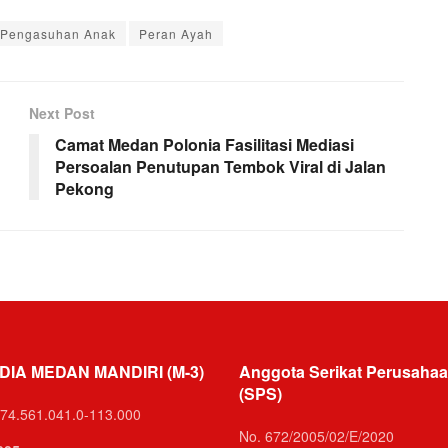
Pengasuhan Anak
Peran Ayah
Next Post
Camat Medan Polonia Fasilitasi Mediasi
Persoalan Penutupan Tembok Viral di Jalan
Pekong
DIA MEDAN MANDIRI (M-3)
Anggota Serikat Perusahaa
(SPS)
74.561.041.0-113.000
No. 672/2005/02/E/2020