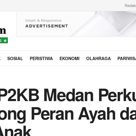
Redak
K
SOSIAL
PERISTIWA
EKONOMI
OLAHRAGA
PARIWIS
P2KB Medan Perku
rong Peran Ayah d
Anak