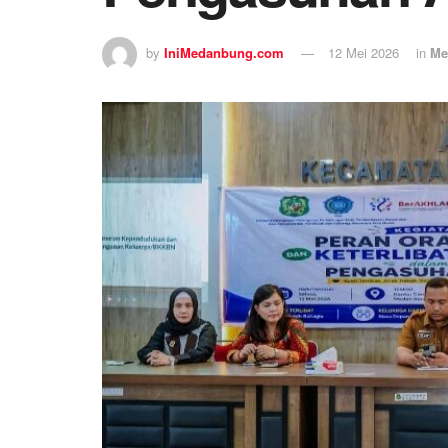
by
IniMedanbung.com
12 Mei 2026
in
Me