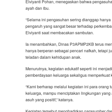
Elviyanti Pohan, menegaskan bahwa pengasuha
ayah dan ibu.
“Selama ini pengasuhan sering dianggap hanya m
pengaruh yang sangat besar terhadap perkembang
Elviyanti saat membacakan sambutan.
Ia menambahkan, Dinas P3APMP2KB terus mendor
hanya berperan sebagai pencari nafkah, tetapi j
teladan dalam kehidupan anak.
Menurutnya, kegiatan edukatif seperti ini menja
pemberdayaan keluarga sekaligus memperkuat k
“Kami berharap melalui kegiatan ini para oran
keluarga, mampu menciptakan lingkungan yang
asuh yang positif,” katanya.
Kegiatan tersebut menghadirkan narasumber dari 