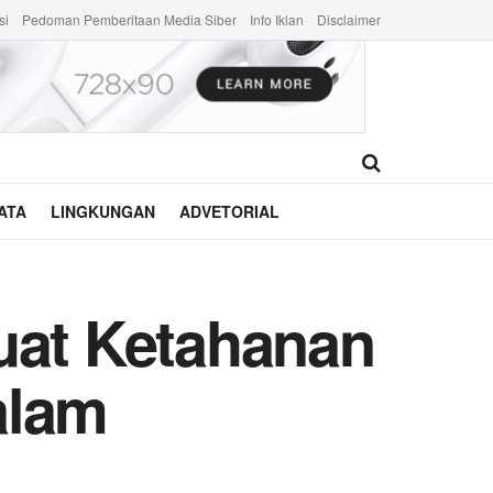
si
Pedoman Pemberitaan Media Siber
Info Iklan
Disclaimer
ATA
LINGKUNGAN
ADVETORIAL
at Ketahanan
alam