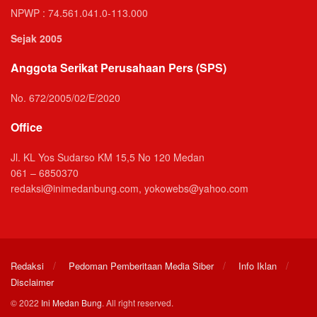
NPWP : 74.561.041.0-113.000
Sejak 2005
Anggota Serikat Perusahaan Pers (SPS)
No. 672/2005/02/E/2020
Office
Jl. KL Yos Sudarso KM 15,5 No 120 Medan
061 – 6850370
redaksi@inimedanbung.com, yokowebs@yahoo.com
Redaksi
Pedoman Pemberitaan Media Siber
Info Iklan
Disclaimer
© 2022
Ini Medan Bung
. All right reserved.