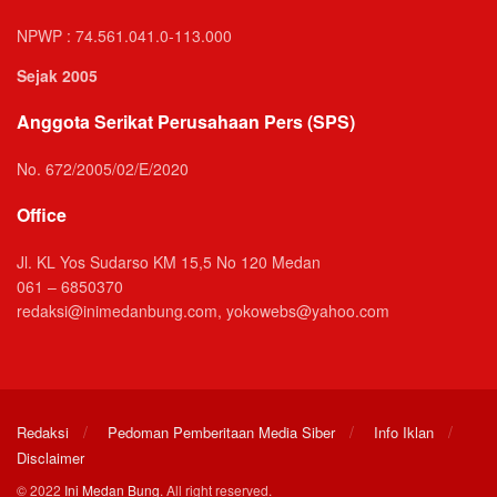
NPWP : 74.561.041.0-113.000
Sejak 2005
Anggota Serikat Perusahaan Pers (SPS)
No. 672/2005/02/E/2020
Office
Jl. KL Yos Sudarso KM 15,5 No 120 Medan
061 – 6850370
redaksi@inimedanbung.com, yokowebs@yahoo.com
Redaksi
Pedoman Pemberitaan Media Siber
Info Iklan
Disclaimer
© 2022
Ini Medan Bung
. All right reserved.