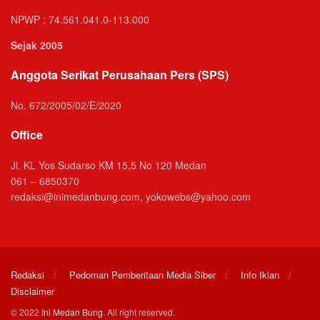
NPWP : 74.561.041.0-113.000
Sejak 2005
Anggota Serikat Perusahaan Pers (SPS)
No. 672/2005/02/E/2020
Office
Jl. KL Yos Sudarso KM 15,5 No 120 Medan
061 – 6850370
redaksi@inimedanbung.com, yokowebs@yahoo.com
Redaksi
Pedoman Pemberitaan Media Siber
Info Iklan
Disclaimer
© 2022
Ini Medan Bung
. All right reserved.