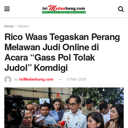
Home
Medan
Rico Waas Tegaskan Perang
Melawan Judi Online di
Acara “Gass Pol Tolak
Judol” Komdigi
by
IniMedanbung.com
13 Mei 2026