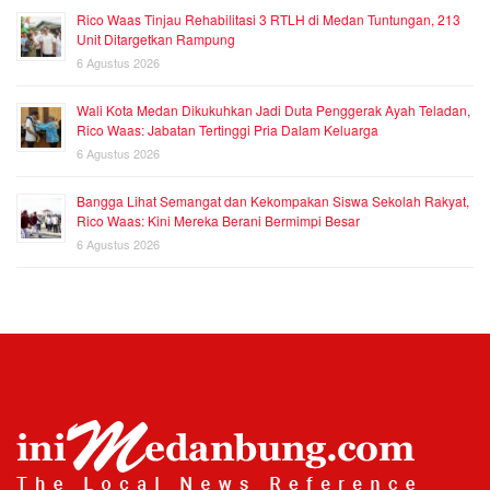
Rico Waas Tinjau Rehabilitasi 3 RTLH di Medan Tuntungan, 213
Unit Ditargetkan Rampung
6 Agustus 2026
Wali Kota Medan Dikukuhkan Jadi Duta Penggerak Ayah Teladan,
Rico Waas: Jabatan Tertinggi Pria Dalam Keluarga
6 Agustus 2026
Bangga Lihat Semangat dan Kekompakan Siswa Sekolah Rakyat,
Rico Waas: Kini Mereka Berani Bermimpi Besar
6 Agustus 2026