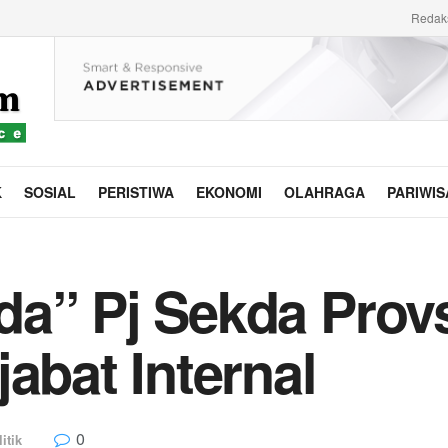
Redak
K
SOSIAL
PERISTIWA
EKONOMI
OLAHRAGA
PARIWIS
da” Pj Sekda Prov
abat Internal
0
itik