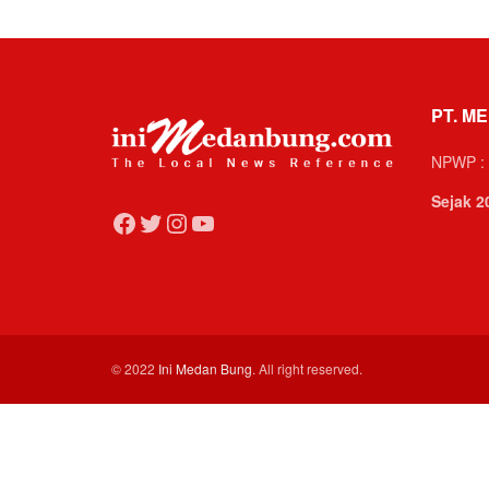
PT. ME
NPWP : 
Sejak 2
Facebook
Twitter
Instagram
YouTube
© 2022
Ini Medan Bung
. All right reserved.