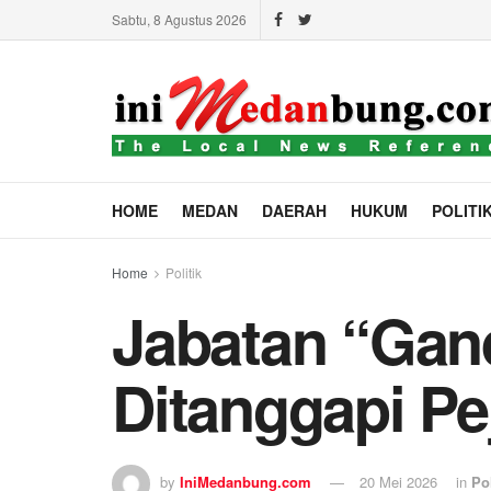
Sabtu, 8 Agustus 2026
HOME
MEDAN
DAERAH
HUKUM
POLITI
Home
Politik
Jabatan “Gan
Ditanggapi Pej
by
IniMedanbung.com
20 Mei 2026
in
Pol