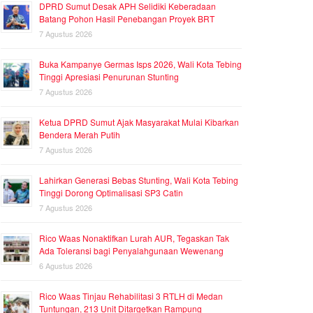
DPRD Sumut Desak APH Selidiki Keberadaan
Batang Pohon Hasil Penebangan Proyek BRT
7 Agustus 2026
Buka Kampanye Germas Isps 2026, Wali Kota Tebing
Tinggi Apresiasi Penurunan Stunting
7 Agustus 2026
Ketua DPRD Sumut Ajak Masyarakat Mulai Kibarkan
Bendera Merah Putih
7 Agustus 2026
Lahirkan Generasi Bebas Stunting, Wali Kota Tebing
Tinggi Dorong Optimalisasi SP3 Catin
7 Agustus 2026
Rico Waas Nonaktifkan Lurah AUR, Tegaskan Tak
Ada Toleransi bagi Penyalahgunaan Wewenang
6 Agustus 2026
Rico Waas Tinjau Rehabilitasi 3 RTLH di Medan
Tuntungan, 213 Unit Ditargetkan Rampung