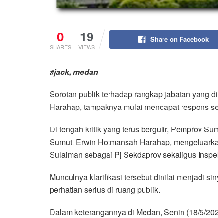
0
19
Share on Facebook
SHARES
VIEWS
#jack, medan –
Sorotan publik terhadap rangkap jabatan yang 
Harahap, tampaknya mulai mendapat respons ser
Di tengah kritik yang terus bergulir, Pemprov S
Sumut, Erwin Hotmansah Harahap, mengeluarkan
Sulaiman sebagai Pj Sekdaprov sekaligus Inspek
Munculnya klarifikasi tersebut dinilai menjadi s
perhatian serius di ruang publik.
Dalam keterangannya di Medan, Senin (18/5/20