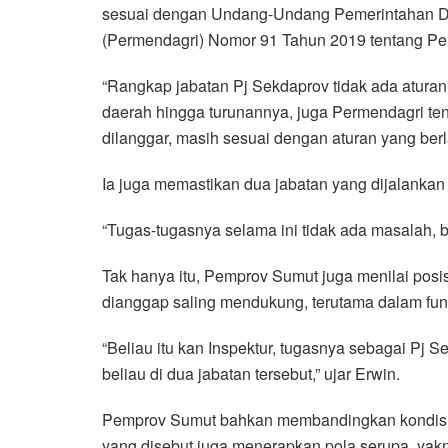
sesuai dengan Undang-Undang Pemerintahan Da
(Permendagri) Nomor 91 Tahun 2019 tentang Pe
“Rangkap jabatan Pj Sekdaprov tidak ada aturan
daerah hingga turunannya, juga Permendagri ten
dilanggar, masih sesuai dengan aturan yang berla
Ia juga memastikan dua jabatan yang dijalankan 
“Tugas-tugasnya selama ini tidak ada masalah, 
Tak hanya itu, Pemprov Sumut juga menilai posis
dianggap saling mendukung, terutama dalam f
“Beliau itu kan Inspektur, tugasnya sebagai Pj 
beliau di dua jabatan tersebut,” ujar Erwin.
Pemprov Sumut bahkan membandingkan kondisi t
yang disebut juga menerapkan pola serupa, yak