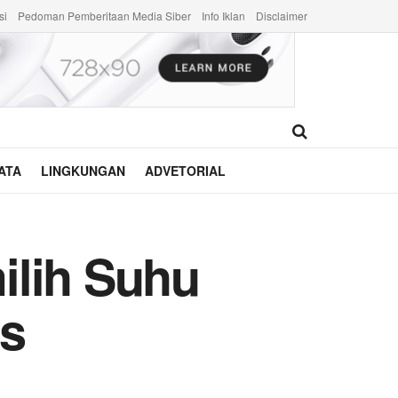
si
Pedoman Pemberitaan Media Siber
Info Iklan
Disclaimer
ATA
LINGKUNGAN
ADVETORIAL
ilih Suhu
us