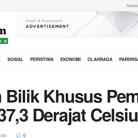
Redak
K
SOSIAL
PERISTIWA
EKONOMI
OLAHRAGA
PARIWIS
 Bilik Khusus Pem
37,3 Derajat Celsi
0
itik