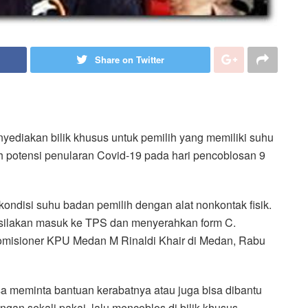
Share on Twitter
diakan bilik khusus untuk pemilih yang memiliki suhu
ah potensi penularan Covid-19 pada hari pencoblosan 9
ndisi suhu badan pemilih dengan alat nonkontak fisik.
 disilakan masuk ke TPS dan menyerahkan form C.
 Komisioner KPU Medan M Rinaldi Khair di Medan, Rabu
isa meminta bantuan kerabatnya atau juga bisa dibantu
an sekali pakai, lalu mencoblos di bilik khusus.