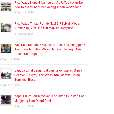
Rico Waas Nonaktifkan Lurah AUR, Tegaskan Tak
Ada Toleransi bagi Penyalahgunaan Wewenang
6 Agustus 2026
Rico Waas Tinjau Rehabilitasi 3 RTLH di Medan
Tuntungan, 213 Unit Ditargetkan Rampung
6 Agustus 2026
Wali Kota Medan Dikukuhkan Jadi Duta Penggerak
Ayah Teladan, Rico Waas: Jabatan Tertinggi Pria
Dalam Keluarga
6 Agustus 2026
Bangga Lihat Semangat dan Kekompakan Siswa
Sekolah Rakyat, Rico Waas: Kini Mereka Berani
Bermimpi Besar
6 Agustus 2026
Kapal Pukat Teri Terbakar Diperairan Belawan Saat
Menjaring Ikan Ditepi Pantai
6 Agustus 2026