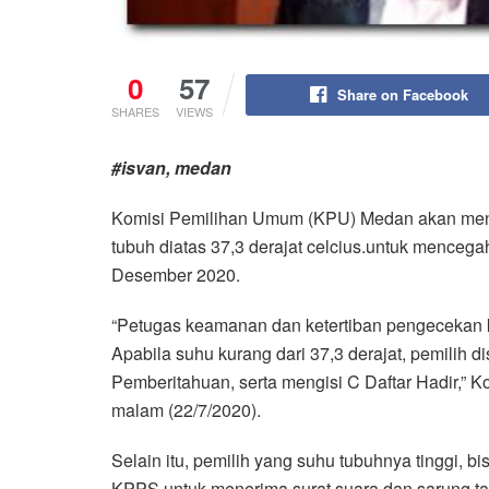
0
57
Share on Facebook
SHARES
VIEWS
#isvan, medan
Komisi Pemilihan Umum (KPU) Medan akan menye
tubuh diatas 37,3 derajat celcius.untuk menceg
Desember 2020.
“Petugas keamanan dan ketertiban pengecekan ko
Apabila suhu kurang dari 37,3 derajat, pemilih
Pemberitahuan, serta mengisi C Daftar Hadir,”
malam (22/7/2020).
Selain itu, pemilih yang suhu tubuhnya tinggi, b
KPPS untuk menerima surat suara dan sarung tang