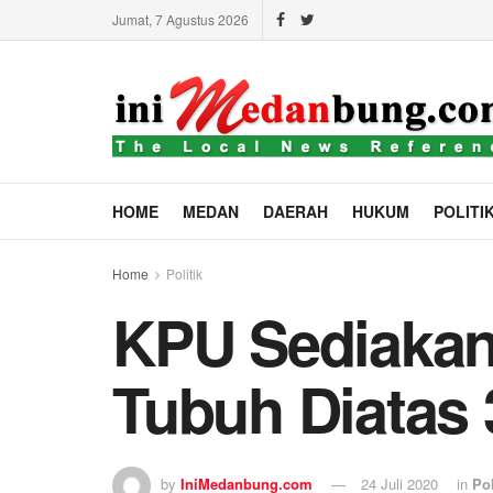
Jumat, 7 Agustus 2026
HOME
MEDAN
DAERAH
HUKUM
POLITI
Home
Politik
KPU Sediakan
Tubuh Diatas 
by
IniMedanbung.com
24 Juli 2020
in
Pol