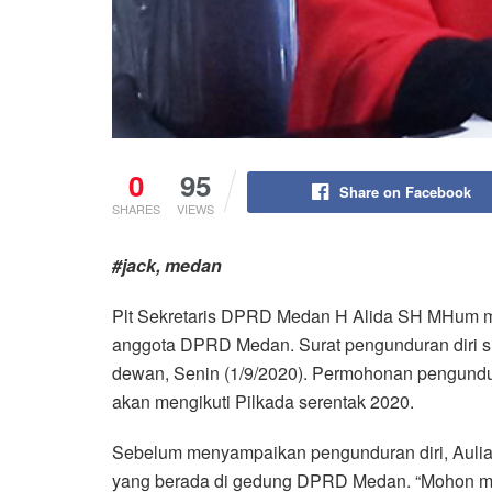
0
95
Share on Facebook
SHARES
VIEWS
#jack, medan
Plt Sekretaris DPRD Medan H Alida SH MHum m
anggota DPRD Medan. Surat pengunduran diri s
dewan, Senin (1/9/2020). Permohonan pengunduran
akan mengikuti Pilkada serentak 2020.
Sebelum menyampaikan pengunduran diri, Aulia
yang berada di gedung DPRD Medan. “Mohon maaf 