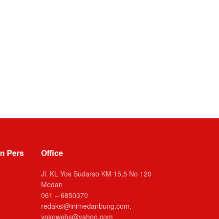
n Pers
Office
Jl. KL Yos Sudarso KM 15,5 No 120
Medan
061 – 6850370
redaksi@inimedanbung.com,
yokowebs@yahoo.com