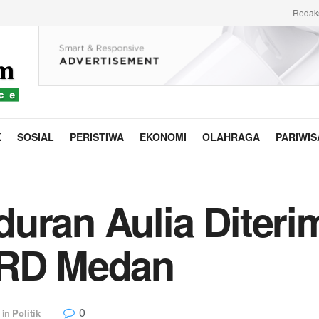
Redak
K
SOSIAL
PERISTIWA
EKONOMI
OLAHRAGA
PARIWIS
uran Aulia Diterim
PRD Medan
0
in
Politik