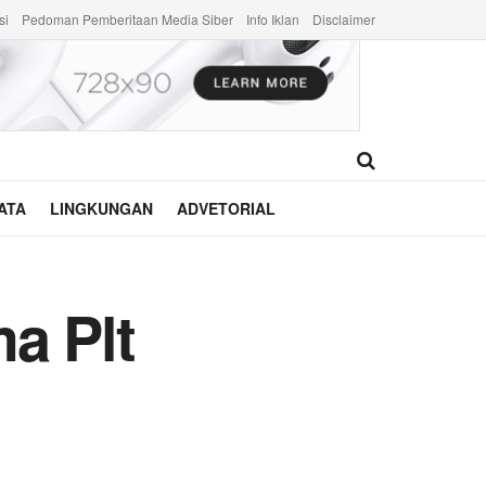
si
Pedoman Pemberitaan Media Siber
Info Iklan
Disclaimer
ATA
LINGKUNGAN
ADVETORIAL
a Plt