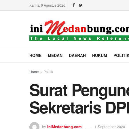
Kamis, 6 Agustus 2026
HOME
MEDAN
DAERAH
HUKUM
POLITI
Home
Politik
Surat Pengund
Sekretaris D
by
IniMedanbung.com
1 September 2020