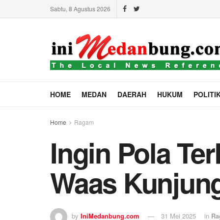
Sabtu, 8 Agustus 2026
HOME
MEDAN
DAERAH
HUKUM
POLITI
Home
Ragam
Ingin Pola Te
Waas Kunjung
by
IniMedanbung.com
31 Mei 2025
in
Ra