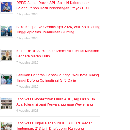
DPRD Sumut Desak APH Selidiki Keberadaan
Batang Pohon Hasil Penebangan Proyek BRT
7 Agustus 2026
Buka Kampanye Germas Isps 2026, Wali Kota Tebing
Tinggi Apresiasi Penurunan Stunting
7 Agustus 2026
Ketua DPRD Sumut Ajak Masyarakat Mulai Kibarkan
Bendera Merah Putih
7 Agustus 2026
Lahirkan Generasi Bebas Stunting, Wali Kota Tebing
Tinggi Dorong Optimalisasi SP3 Catin
7 Agustus 2026
Rico Waas Nonaktifkan Lurah AUR, Tegaskan Tak
Ada Toleransi bagi Penyalahgunaan Wewenang
6 Agustus 2026
Rico Waas Tinjau Rehabilitasi 3 RTLH di Medan
Tuntungan, 213 Unit Ditargetkan Rampung