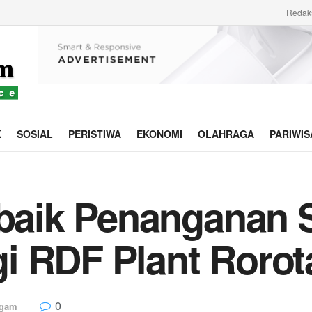
Redak
K
SOSIAL
PERISTIWA
EKONOMI
OLAHRAGA
PARIWIS
rbaik Penanganan
i RDF Plant Rorot
0
gam