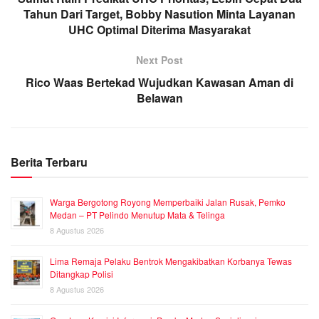
Tahun Dari Target, Bobby Nasution Minta Layanan
UHC Optimal Diterima Masyarakat
Next Post
Rico Waas Bertekad Wujudkan Kawasan Aman di
Belawan
Berita Terbaru
Warga Bergotong Royong Memperbaiki Jalan Rusak, Pemko
Medan – PT Pelindo Menutup Mata & Telinga
8 Agustus 2026
Lima Remaja Pelaku Bentrok Mengakibatkan Korbanya Tewas
Ditangkap Polisi
8 Agustus 2026