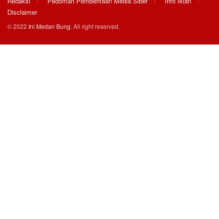
Redaksi
Pedoman Pemberitaan Media Siber
Info Iklan
Disclaimer
© 2022
Ini Medan Bung
. All right reserved.