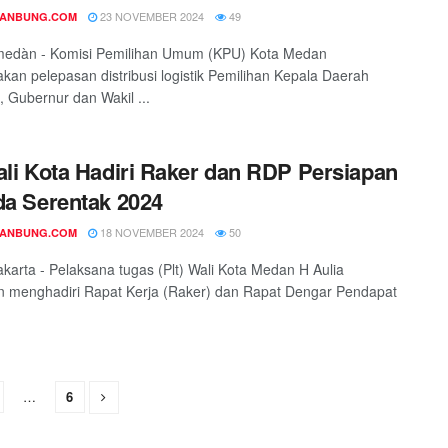
23 NOVEMBER 2024
49
DANBUNG.COM
 medàn - Komisi Pemilihan Umum (KPU) Kota Medan
an pelepasan distribusi logistik Pemilihan Kepala Daerah
), Gubernur dan Wakil ...
ali Kota Hadiri Raker dan RDP Persiapan
da Serentak 2024
18 NOVEMBER 2024
50
DANBUNG.COM
jakarta - Pelaksana tugas (Plt) Wali Kota Medan H Aulia
 menghadiri Rapat Kerja (Raker) dan Rapat Dengar Pendapat
…
6