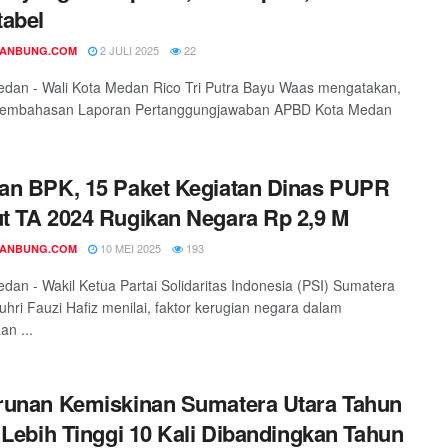
abel
2 JULI 2025
22
DANBUNG.COM
edan - Wali Kota Medan Rico Tri Putra Bayu Waas mengatakan,
pembahasan Laporan Pertanggungjawaban APBD Kota Medan
n BPK, 15 Paket Kegiatan Dinas PUPR
 TA 2024 Rugikan Negara Rp 2,9 M
10 MEI 2025
193
DANBUNG.COM
edan - Wakil Ketua Partai Solidaritas Indonesia (PSI) Sumatera
uhri Fauzi Hafiz menilai, faktor kerugian negara dalam
n ...
unan Kemiskinan Sumatera Utara Tahun
 Lebih Tinggi 10 Kali Dibandingkan Tahun