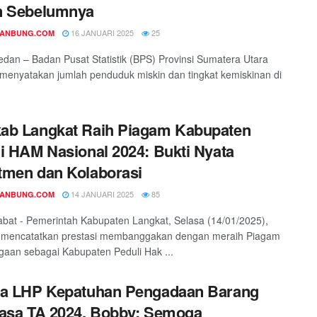
n Sebelumnya
16 JANUARI 2025
25
DANBUNG.COM
edan – Badan Pusat Statistik (BPS) Provinsi Sumatera Utara
menyatakan jumlah penduduk miskin dan tingkat kemiskinan di
.
ab Langkat Raih Piagam Kabupaten
i HAM Nasional 2024: Bukti Nyata
tmen dan Kolaborasi
14 JANUARI 2025
85
DANBUNG.COM
tabat - Pemerintah Kabupaten Langkat, Selasa (14/01/2025),
 mencatatkan prestasi membanggakan dengan meraih Piagam
aan sebagai Kabupaten Peduli Hak ...
ma LHP Kepatuhan Pengadaan Barang
asa TA 2024, Bobby: Semoga