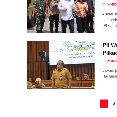
BY
INIME
#isvan,
mengadak
(Pilkada
Plt W
Pilka
BY
INIME
#isvan, 
Rachman
...
1
2