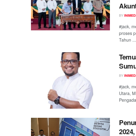
Akunt
BY
INIME
#jack, m
proses 
Tahun ...
Temua
Sumut
BY
INIME
#jack, m
Utara, M
Pengadaa
Penur
2024,