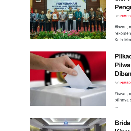
Penge
BY
INIME
#isvan, 
rekomend
Kota Med
Pilka
Pilwa
Diban
BY
INIME
#isvan, 
pilihnya
...
Brida