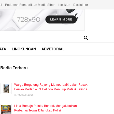
si
Pedoman Pemberitaan Media Siber
Info Iklan
Disclaimer
ATA
LINGKUNGAN
ADVETORIAL
Berita Terbaru
Warga Bergotong Royong Memperbaiki Jalan Rusak,
Pemko Medan – PT Pelindo Menutup Mata & Telinga
8 Agustus 2026
Lima Remaja Pelaku Bentrok Mengakibatkan
Korbanya Tewas Ditangkap Polisi