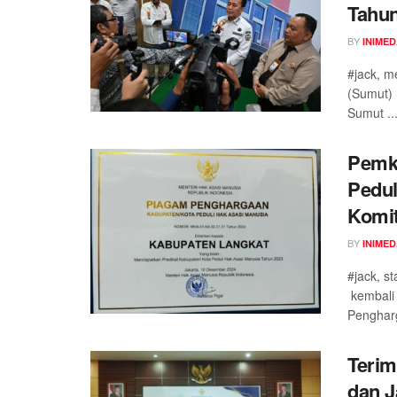
Tahu
BY
INIME
#jack, m
(Sumut) 
Sumut ..
Pemk
Pedul
Komi
BY
INIME
#jack, s
kembali
Pengharg
Teri
dan J