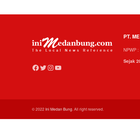
PT. ME
NPWP : 
Sejak 2
Facebook
Twitter
Instagram
YouTube
© 2022
Ini Medan Bung
. All right reserved.