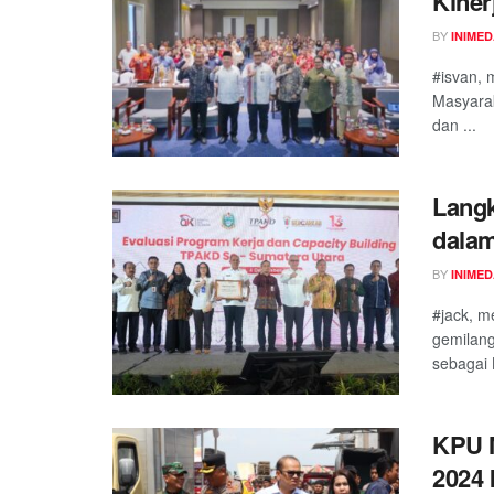
Kiner
BY
INIME
#isvan, 
Masyarak
dan ...
Langk
dalam
BY
INIME
#jack, m
gemilang
sebagai 
KPU M
2024 