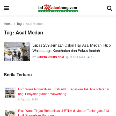
Home
Tag
Asal Medan
Tag:
Asal Medan
Lepas 239 Jemaah Calon Haji Asal Medan, Rico
Waas: Jaga Kesehatan dan Fokus Ibadah
BY
INIMEDANBUNG.COM
27 MEI 2025
31
Berita Terbaru
Rico Waas Nonaktifkan Lurah AUR, Tegaskan Tak Ada Toleransi
bagi Penyalahgunaan Wewenang
6 Agustus 2026
Rico Waas Tinjau Rehabilitasi 3 RTLH di Medan Tuntungan, 213
Unit Ditargetkan Rampung