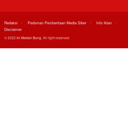
Redaksi
Pedoman Pemberitaan Media Siber
Info Iklan
Disclaimer
© 2022
Ini Medan Bung
. All right reserved.