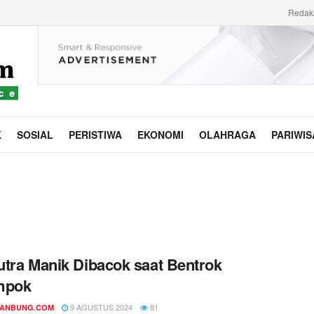
Redak
K
SOSIAL
PERISTIWA
EKONOMI
OLAHRAGA
PARIWIS
tra Manik Dibacok saat Bentrok
mpok
9 AGUSTUS 2024
81
DANBUNG.COM