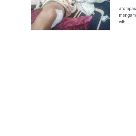
#rompas
mengambi
wib. ...