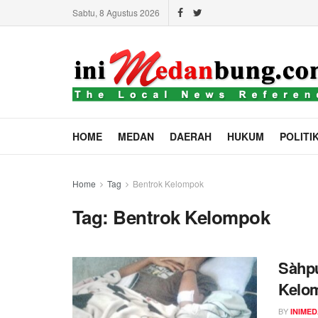
Sabtu, 8 Agustus 2026
HOME
MEDAN
DAERAH
HUKUM
POLITI
Home
Tag
Bentrok Kelompok
Tag:
Bentrok Kelompok
Sàhpu
Kelo
BY
INIME