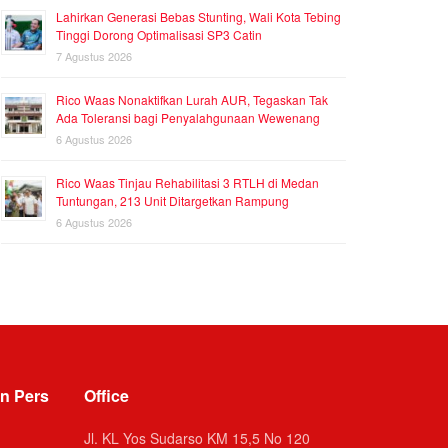
Lahirkan Generasi Bebas Stunting, Wali Kota Tebing
Tinggi Dorong Optimalisasi SP3 Catin
7 Agustus 2026
Rico Waas Nonaktifkan Lurah AUR, Tegaskan Tak
Ada Toleransi bagi Penyalahgunaan Wewenang
6 Agustus 2026
Rico Waas Tinjau Rehabilitasi 3 RTLH di Medan
Tuntungan, 213 Unit Ditargetkan Rampung
6 Agustus 2026
n Pers
Office
Jl. KL Yos Sudarso KM 15,5 No 120