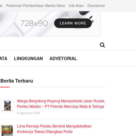
si
Pedoman Pemberitaan Media Siber
Info Iklan
Disclaimer
ATA
LINGKUNGAN
ADVETORIAL
Berita Terbaru
Warga Bergotong Royong Memperbaiki Jalan Rusak,
Pemko Medan – PT Pelindo Menutup Mata & Telinga
8 Agustus 2026
Lima Remaja Pelaku Bentrok Mengakibatkan
Korbanya Tewas Ditangkap Polisi