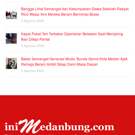
Bangga Lihat Semangat dan Kekompakan Siswa Sekolah Rakyat,
Rico Waas: Kini Mereka Berani Bermimpi Besar
6 Agustus 2026
Kapal Pukat Teri Terbakar Diperairan Belawan Saat Menjaring
Ikan Ditepi Pantai
6 Agustus 2026
Bakar Semangat Generasi Muda, Bunda Genre Kota Medan Ajak
Remaja Berani Ambil Sikap Demi Masa Depan
5 Agustus 2026