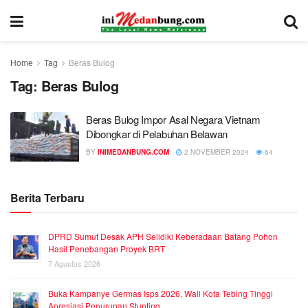
Home
Tag
Beras Bulog
Tag:
Beras Bulog
Beras Bulog Impor Asal Negara Vietnam
Dibongkar di Pelabuhan Belawan
BY
INIMEDANBUNG.COM
2 NOVEMBER 2024
64
Berita Terbaru
DPRD Sumut Desak APH Selidiki Keberadaan Batang Pohon
Hasil Penebangan Proyek BRT
7 Agustus 2026
Buka Kampanye Germas Isps 2026, Wali Kota Tebing Tinggi
Apresiasi Penurunan Stunting