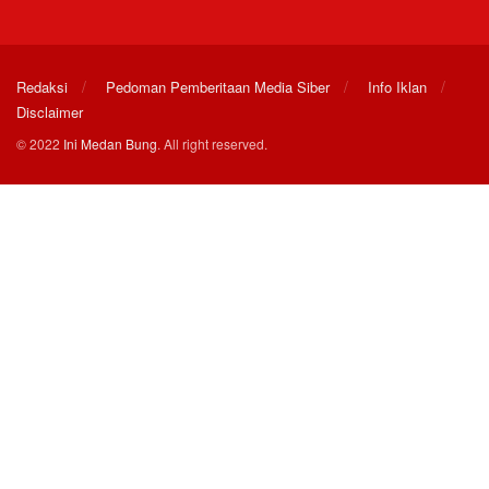
Redaksi
Pedoman Pemberitaan Media Siber
Info Iklan
Disclaimer
© 2022
Ini Medan Bung
. All right reserved.