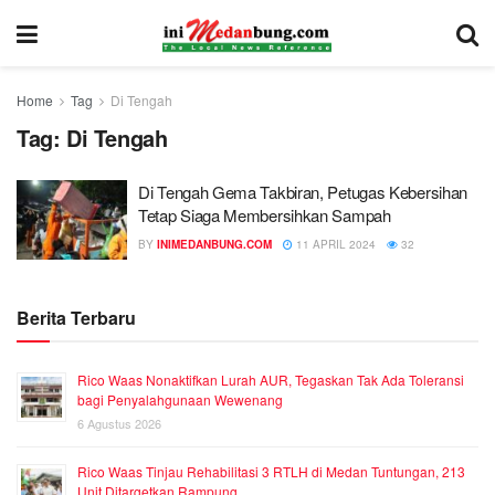
Home
Tag
Di Tengah
Tag:
Di Tengah
Di Tengah Gema Takbiran, Petugas Kebersihan
Tetap Siaga Membersihkan Sampah
BY
INIMEDANBUNG.COM
11 APRIL 2024
32
Berita Terbaru
Rico Waas Nonaktifkan Lurah AUR, Tegaskan Tak Ada Toleransi
bagi Penyalahgunaan Wewenang
6 Agustus 2026
Rico Waas Tinjau Rehabilitasi 3 RTLH di Medan Tuntungan, 213
Unit Ditargetkan Rampung