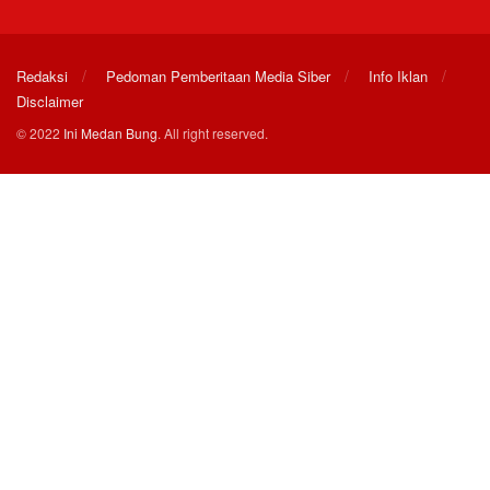
Redaksi
Pedoman Pemberitaan Media Siber
Info Iklan
Disclaimer
© 2022
Ini Medan Bung
. All right reserved.