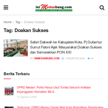
Home
Tag
Doakan Sukses
Tag:
Doakan Sukses
Safari Dakwah ke Kabupaten/Kota, Pj Gubernur
Sumut Fatoni Ajak Masyarakat Doakan Sukses
dan Semarakkan PON XXI
BY
INIMEDANBUNG.COM
7 AGUSTUS 2024
45
Berita Terbaru
DPRD Medan: Polisi Harus Usut Tuntas Seluruh Indikasi
Kejanggalan Kematian WLG
10 Agustus 2026
Tertinggal, DPRD Medan Desak Wali Kota Perhatikan Simalingkar