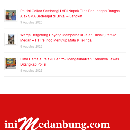
Politisi Golkar Sambangi LVRI Napak Tilas Perjuangan Bangsa
Ajak SMA Sederajat di Binjai – Langkat
9 Agustus 2026
Warga Bergotong Royong Memperbaiki Jalan Rusak, Pemko
Medan – PT Pelindo Menutup Mata & Telinga
8 Agustus 2026
Lima Remaja Pelaku Bentrok Mengakibatkan Korbanya Tewas
Ditangkap Polisi
8 Agustus 2026