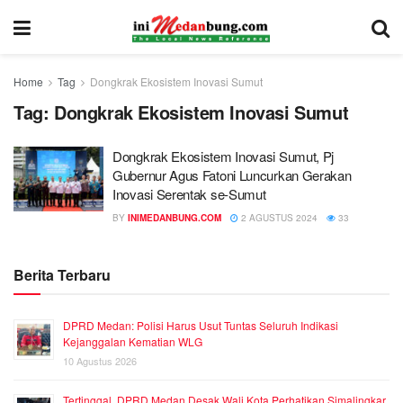
Home
Tag
Dongkrak Ekosistem Inovasi Sumut
Tag:
Dongkrak Ekosistem Inovasi Sumut
Dongkrak Ekosistem Inovasi Sumut, Pj
Gubernur Agus Fatoni Luncurkan Gerakan
Inovasi Serentak se-Sumut
BY
INIMEDANBUNG.COM
2 AGUSTUS 2024
33
Berita Terbaru
DPRD Medan: Polisi Harus Usut Tuntas Seluruh Indikasi
Kejanggalan Kematian WLG
10 Agustus 2026
Tertinggal, DPRD Medan Desak Wali Kota Perhatikan Simalingkar