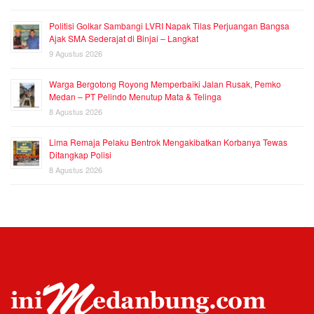
Politisi Golkar Sambangi LVRI Napak Tilas Perjuangan Bangsa
Ajak SMA Sederajat di Binjai – Langkat
9 Agustus 2026
Warga Bergotong Royong Memperbaiki Jalan Rusak, Pemko
Medan – PT Pelindo Menutup Mata & Telinga
8 Agustus 2026
Lima Remaja Pelaku Bentrok Mengakibatkan Korbanya Tewas
Ditangkap Polisi
8 Agustus 2026