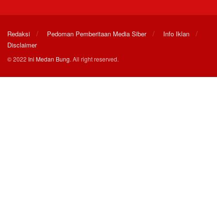
Redaksi
Pedoman Pemberitaan Media Siber
Info Iklan
Disclaimer
© 2022
Ini Medan Bung
. All right reserved.