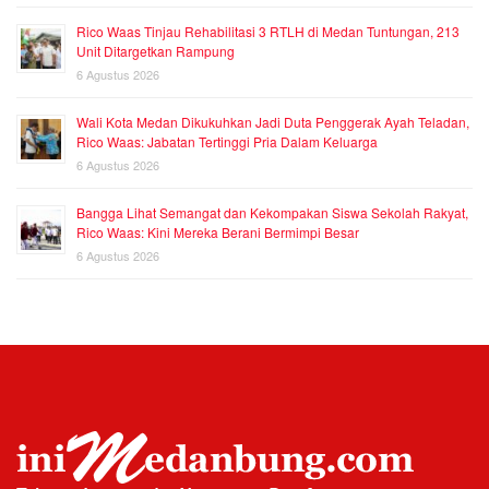
Rico Waas Tinjau Rehabilitasi 3 RTLH di Medan Tuntungan, 213
Unit Ditargetkan Rampung
6 Agustus 2026
Wali Kota Medan Dikukuhkan Jadi Duta Penggerak Ayah Teladan,
Rico Waas: Jabatan Tertinggi Pria Dalam Keluarga
6 Agustus 2026
Bangga Lihat Semangat dan Kekompakan Siswa Sekolah Rakyat,
Rico Waas: Kini Mereka Berani Bermimpi Besar
6 Agustus 2026