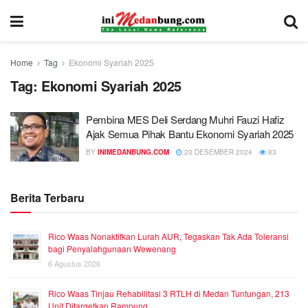
Home
Tag
Ekonomi Syariah 2025
Tag:
Ekonomi Syariah 2025
Pembina MES Deli Serdang Muhri Fauzi Hafiz
Ajak Semua Pihak Bantu Ekonomi Syariah 2025
BY
INIMEDANBUNG.COM
20 DESEMBER 2024
83
Berita Terbaru
Rico Waas Nonaktifkan Lurah AUR, Tegaskan Tak Ada Toleransi
bagi Penyalahgunaan Wewenang
6 Agustus 2026
Rico Waas Tinjau Rehabilitasi 3 RTLH di Medan Tuntungan, 213
Unit Ditargetkan Rampung