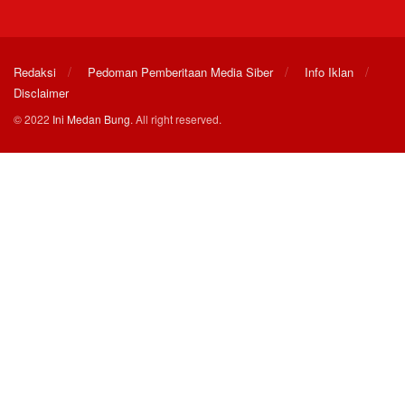
Redaksi
Pedoman Pemberitaan Media Siber
Info Iklan
Disclaimer
© 2022
Ini Medan Bung
. All right reserved.