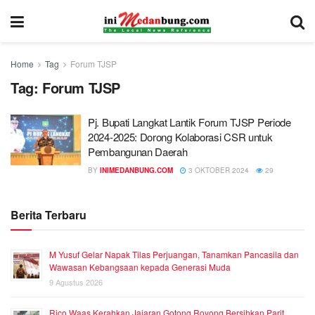
Home
Tag
Forum TJSP
Tag:
Forum TJSP
Pj. Bupati Langkat Lantik Forum TJSP Periode
2024-2025: Dorong Kolaborasi CSR untuk
Pembangunan Daerah
BY
INIMEDANBUNG.COM
3 OKTOBER 2024
29
Berita Terbaru
M Yusuf Gelar Napak Tilas Perjuangan, Tanamkan Pancasila dan
Wawasan Kebangsaan kepada Generasi Muda
9 Agustus 2026
Rico Waas Kerahkan Jajaran Gotong Royong Bersihkan Parit