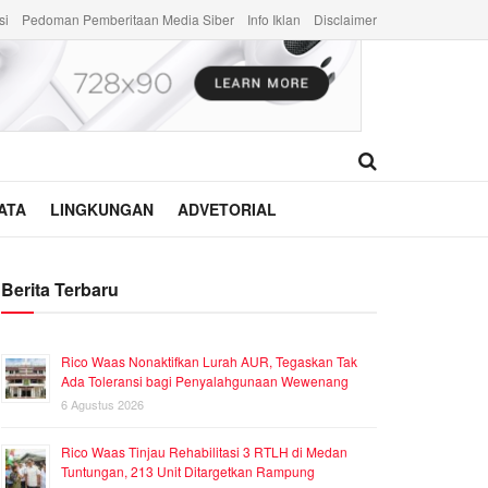
si
Pedoman Pemberitaan Media Siber
Info Iklan
Disclaimer
ATA
LINGKUNGAN
ADVETORIAL
Berita Terbaru
Rico Waas Nonaktifkan Lurah AUR, Tegaskan Tak
Ada Toleransi bagi Penyalahgunaan Wewenang
6 Agustus 2026
Rico Waas Tinjau Rehabilitasi 3 RTLH di Medan
Tuntungan, 213 Unit Ditargetkan Rampung