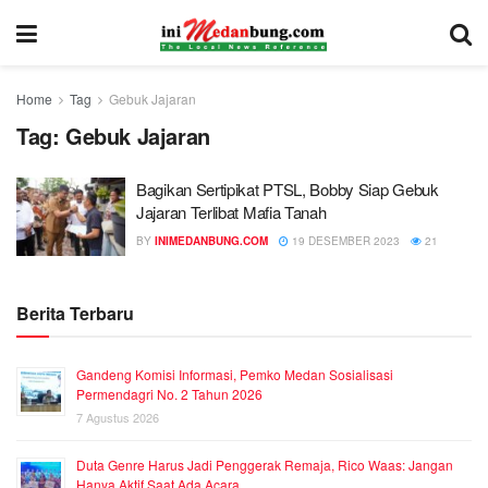
Home
Tag
Gebuk Jajaran
Tag:
Gebuk Jajaran
Bagikan Sertipikat PTSL, Bobby Siap Gebuk
Jajaran Terlibat Mafia Tanah
BY
INIMEDANBUNG.COM
19 DESEMBER 2023
21
Berita Terbaru
Gandeng Komisi Informasi, Pemko Medan Sosialisasi
Permendagri No. 2 Tahun 2026
7 Agustus 2026
Duta Genre Harus Jadi Penggerak Remaja, Rico Waas: Jangan
Hanya Aktif Saat Ada Acara