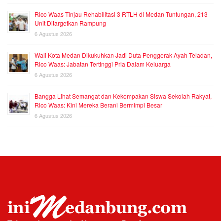
Rico Waas Tinjau Rehabilitasi 3 RTLH di Medan Tuntungan, 213
Unit Ditargetkan Rampung
6 Agustus 2026
Wali Kota Medan Dikukuhkan Jadi Duta Penggerak Ayah Teladan,
Rico Waas: Jabatan Tertinggi Pria Dalam Keluarga
6 Agustus 2026
Bangga Lihat Semangat dan Kekompakan Siswa Sekolah Rakyat,
Rico Waas: Kini Mereka Berani Bermimpi Besar
6 Agustus 2026