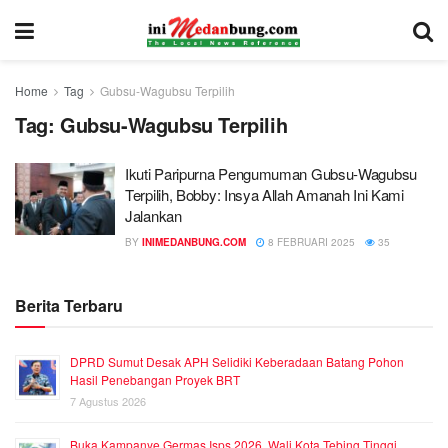
Home
Tag
Gubsu-Wagubsu Terpilih
Tag:
Gubsu-Wagubsu Terpilih
Ikuti Paripurna Pengumuman Gubsu-Wagubsu
Terpilih, Bobby: Insya Allah Amanah Ini Kami
Jalankan
BY
INIMEDANBUNG.COM
8 FEBRUARI 2025
35
Berita Terbaru
DPRD Sumut Desak APH Selidiki Keberadaan Batang Pohon
Hasil Penebangan Proyek BRT
7 Agustus 2026
Buka Kampanye Germas Isps 2026, Wali Kota Tebing Tinggi