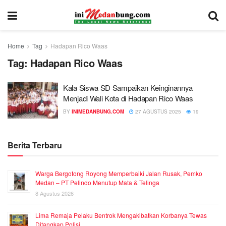
Home
Tag
Hadapan Rico Waas
Tag:
Hadapan Rico Waas
Kala Siswa SD Sampaikan Keinginannya
Menjadi Wali Kota di Hadapan Rico Waas
BY
INIMEDANBUNG.COM
27 AGUSTUS 2025
19
Berita Terbaru
Warga Bergotong Royong Memperbaiki Jalan Rusak, Pemko
Medan – PT Pelindo Menutup Mata & Telinga
8 Agustus 2026
Lima Remaja Pelaku Bentrok Mengakibatkan Korbanya Tewas
Ditangkap Polisi