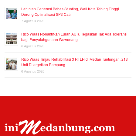
Lahirkan Generasi Bebas Stunting, Wali Kota Tebing Tinggi
Dorong Optimalisasi SP3 Catin
7 Agustus 2026
Rico Waas Nonaktifkan Lurah AUR, Tegaskan Tak Ada Toleransi
bagi Penyalahgunaan Wewenang
6 Agustus 2026
Rico Waas Tinjau Rehabilitasi 3 RTLH di Medan Tuntungan, 213
Unit Ditargetkan Rampung
6 Agustus 2026