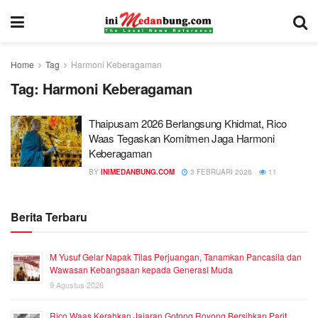
Home
Tag
Harmoni Keberagaman
Tag:
Harmoni Keberagaman
Thaipusam 2026 Berlangsung Khidmat, Rico
Waas Tegaskan Komitmen Jaga Harmoni
Keberagaman
BY
INIMEDANBUNG.COM
3 FEBRUARI 2026
11
Berita Terbaru
M Yusuf Gelar Napak Tilas Perjuangan, Tanamkan Pancasila dan
Wawasan Kebangsaan kepada Generasi Muda
9 Agustus 2026
Rico Waas Kerahkan Jajaran Gotong Royong Bersihkan Parit