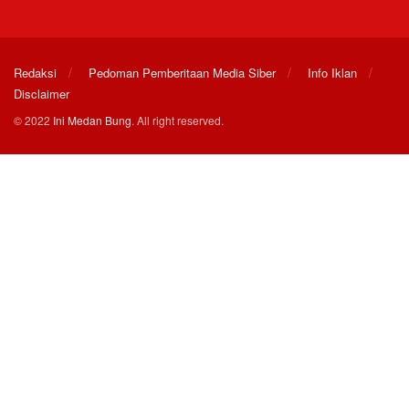
Redaksi
Pedoman Pemberitaan Media Siber
Info Iklan
Disclaimer
© 2022
Ini Medan Bung
. All right reserved.