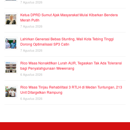
7 Agustus 2026
Ketua DPRD Sumut Ajak Masyarakat Mulai Kibarkan Bendera
Merah Putih
7 Agustus 2026
Lahirkan Generasi Bebas Stunting, Wali Kota Tebing Tinggi
Dorong Optimalisasi SP3 Catin
7 Agustus 2026
Rico Waas Nonaktifkan Lurah AUR, Tegaskan Tak Ada Toleransi
bagi Penyalahgunaan Wewenang
6 Agustus 2026
Rico Waas Tinjau Rehabilitasi 3 RTLH di Medan Tuntungan, 213
Unit Ditargetkan Rampung
6 Agustus 2026