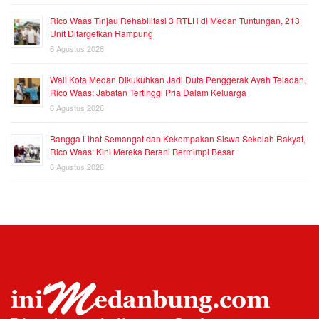
Rico Waas Tinjau Rehabilitasi 3 RTLH di Medan Tuntungan, 213
Unit Ditargetkan Rampung
6 Agustus 2026
Wali Kota Medan Dikukuhkan Jadi Duta Penggerak Ayah Teladan,
Rico Waas: Jabatan Tertinggi Pria Dalam Keluarga
6 Agustus 2026
Bangga Lihat Semangat dan Kekompakan Siswa Sekolah Rakyat,
Rico Waas: Kini Mereka Berani Bermimpi Besar
6 Agustus 2026