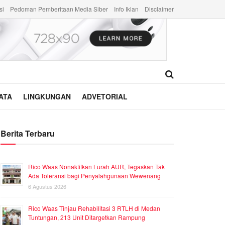
si
Pedoman Pemberitaan Media Siber
Info Iklan
Disclaimer
ATA
LINGKUNGAN
ADVETORIAL
Berita Terbaru
Rico Waas Nonaktifkan Lurah AUR, Tegaskan Tak
Ada Toleransi bagi Penyalahgunaan Wewenang
6 Agustus 2026
Rico Waas Tinjau Rehabilitasi 3 RTLH di Medan
Tuntungan, 213 Unit Ditargetkan Rampung