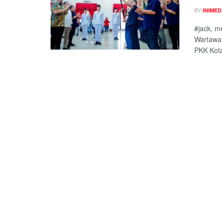
BY
INIME
#jack, 
Wartawa
PKK Kota