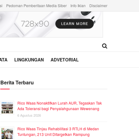
si
Pedoman Pemberitaan Media Siber
Info Iklan
Disclaimer
ATA
LINGKUNGAN
ADVETORIAL
Berita Terbaru
Rico Waas Nonaktifkan Lurah AUR, Tegaskan Tak
Ada Toleransi bagi Penyalahgunaan Wewenang
6 Agustus 2026
Rico Waas Tinjau Rehabilitasi 3 RTLH di Medan
Tuntungan, 213 Unit Ditargetkan Rampung