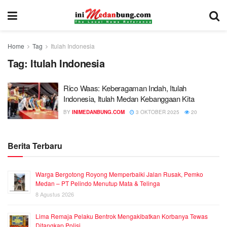
Home
Tag
Itulah Indonesia
Tag:
Itulah Indonesia
Rico Waas: Keberagaman Indah, Itulah
Indonesia, Itulah Medan Kebanggaan Kita
BY
INIMEDANBUNG.COM
3 OKTOBER 2025
20
Berita Terbaru
Warga Bergotong Royong Memperbaiki Jalan Rusak, Pemko
Medan – PT Pelindo Menutup Mata & Telinga
8 Agustus 2026
Lima Remaja Pelaku Bentrok Mengakibatkan Korbanya Tewas
Ditangkap Polisi