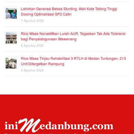
Lahirkan Generasi Bebas Stunting, Wali Kota Tebing Tinggi
Dorong Optimalisasi SP3 Catin
7 Agustus 2026
Rico Waas Nonaktifkan Lurah AUR, Tegaskan Tak Ada Toleransi
bagi Penyalahgunaan Wewenang
6 Agustus 2026
Rico Waas Tinjau Rehabilitasi 3 RTLH di Medan Tuntungan, 213
Unit Ditargetkan Rampung
6 Agustus 2026