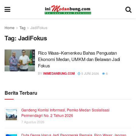
Home
Tag
JadiFokus
Tag:
JadiFokus
Rico Waas–Kemenkeu Bahas Penguatan
Ekonomi Medan, UMKM dan Belawan Jadi
Fokus
BY
INIMEDANBUNG.COM
5 JUNI 2026
6
Berita Terbaru
Gandeng Komisi Informasi, Pemko Medan Sosialisasi
Permendagri No. 2 Tahun 2026
7 Agustus 2026
Duta Genre Harus Jadi Penggerak Remaja, Rico Waas: Jangan