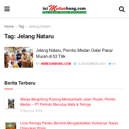
Home
Tag
Jelang Nataru
Tag:
Jelang Nataru
Jelang Nataru, Pemko Medan Gelar Pasar
Murah di 53 Titik
BY
INIMEDANBUNG.COM
16 DESEMBER 2024
45
Berita Terbaru
Warga Bergotong Royong Memperbaiki Jalan Rusak, Pemko
Medan – PT Pelindo Menutup Mata & Telinga
8 Agustus 2026
Lima Remaja Pelaku Bentrok Mengakibatkan Korbanya Tewas
Ditangkap Polisi