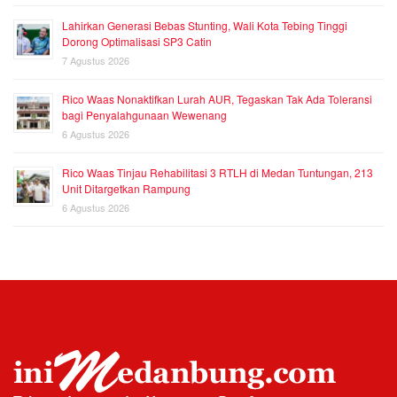
Lahirkan Generasi Bebas Stunting, Wali Kota Tebing Tinggi
Dorong Optimalisasi SP3 Catin
7 Agustus 2026
Rico Waas Nonaktifkan Lurah AUR, Tegaskan Tak Ada Toleransi
bagi Penyalahgunaan Wewenang
6 Agustus 2026
Rico Waas Tinjau Rehabilitasi 3 RTLH di Medan Tuntungan, 213
Unit Ditargetkan Rampung
6 Agustus 2026