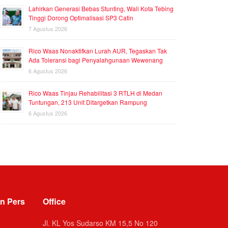
Lahirkan Generasi Bebas Stunting, Wali Kota Tebing
Tinggi Dorong Optimalisasi SP3 Catin
7 Agustus 2026
Rico Waas Nonaktifkan Lurah AUR, Tegaskan Tak
Ada Toleransi bagi Penyalahgunaan Wewenang
6 Agustus 2026
Rico Waas Tinjau Rehabilitasi 3 RTLH di Medan
Tuntungan, 213 Unit Ditargetkan Rampung
6 Agustus 2026
n Pers
Office
Jl. KL Yos Sudarso KM 15,5 No 120