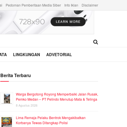
si
Pedoman Pemberitaan Media Siber
Info Iklan
Disclaimer
ATA
LINGKUNGAN
ADVETORIAL
Berita Terbaru
Warga Bergotong Royong Memperbaiki Jalan Rusak,
Pemko Medan – PT Pelindo Menutup Mata & Telinga
8 Agustus 2026
Lima Remaja Pelaku Bentrok Mengakibatkan
Korbanya Tewas Ditangkap Polisi