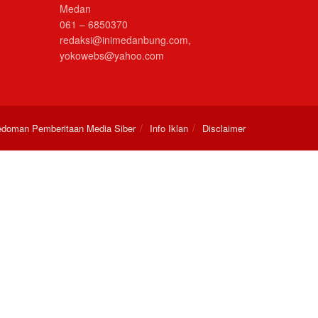
Medan
061 – 6850370
redaksi@inimedanbung.com,
yokowebs@yahoo.com
doman Pemberitaan Media Siber
Info Iklan
Disclaimer