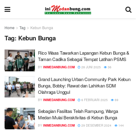
Home
Tag
Kebun Bunga
Tag:
Kebun Bunga
Rico Waas Tawarkan Lapangan Kebun Bunga &
Taman Cadika Sebagai Tempat Latihan PSMS
BY
INIMEDANBUNG.COM
28 JUNI 2025
36
Grand Launching Urban Community Park Kebun
Bunga, Bobby: Rawat dan Lahirkan SDM
Olahraga Unggul
BY
INIMEDANBUNG.COM
6 FEBRUARI 2025
69
Sebagian Fasilitas Telah Rampung, Warga
Medan Mulai Beraktivitas di Kebun Bunga
BY
INIMEDANBUNG.COM
29 DESEMBER 2024
144