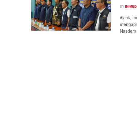
BY
INIME
#jack, m
mengapre
Nasdem y