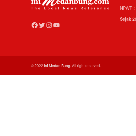
NPWP : 
Sejak 2
Facebook
Twitter
Instagram
YouTube
© 2022
Ini Medan Bung
. All right reserved.