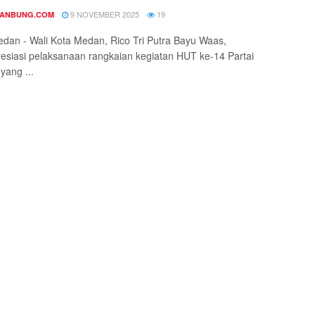
9 NOVEMBER 2025
19
DANBUNG.COM
edan - Wali Kota Medan, Rico Tri Putra Bayu Waas,
siasi pelaksanaan rangkaian kegiatan HUT ke-14 Partai
ang ...