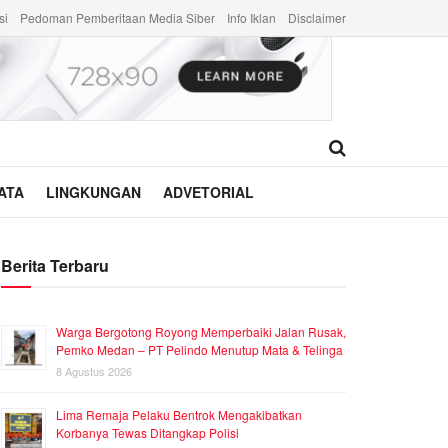
si
Pedoman Pemberitaan Media Siber
Info Iklan
Disclaimer
ATA
LINGKUNGAN
ADVETORIAL
Berita Terbaru
Warga Bergotong Royong Memperbaiki Jalan Rusak,
Pemko Medan – PT Pelindo Menutup Mata & Telinga
8 Agustus 2026
Lima Remaja Pelaku Bentrok Mengakibatkan
Korbanya Tewas Ditangkap Polisi