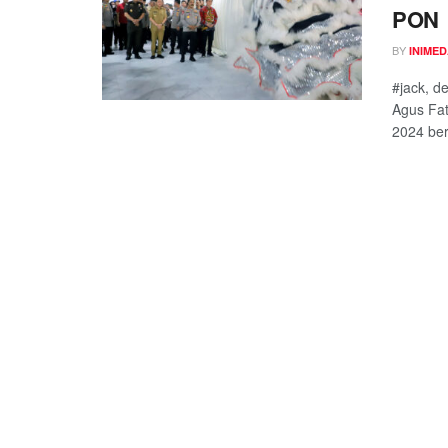
PON
BY
INIME
#jack, d
Agus Fat
2024 bert