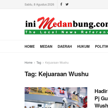
Sabtu, 8 Agustus 2026
HOME
MEDAN
DAERAH
HUKUM
POLITI
Home
Tag
Kejuaraan Wushu
Tag:
Kejuaraan Wushu
Hadir
Pj Gu
Wush