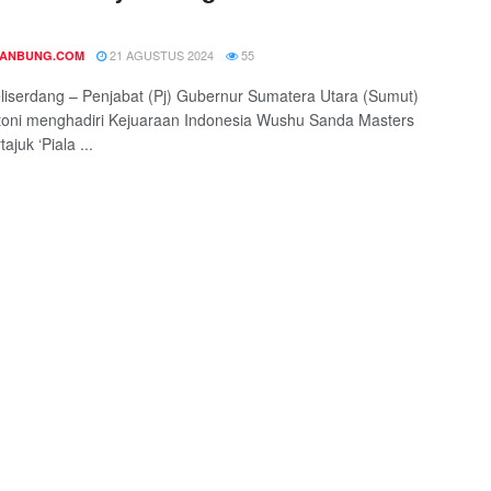
21 AGUSTUS 2024
55
DANBUNG.COM
eliserdang – Penjabat (Pj) Gubernur Sumatera Utara (Sumut)
oni menghadiri Kejuaraan Indonesia Wushu Sanda Masters
ajuk ‘Piala ...