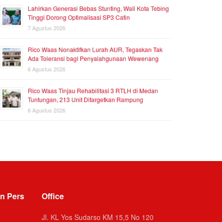
Lahirkan Generasi Bebas Stunting, Wali Kota Tebing
Tinggi Dorong Optimalisasi SP3 Catin
7 Agustus 2026
Rico Waas Nonaktifkan Lurah AUR, Tegaskan Tak
Ada Toleransi bagi Penyalahgunaan Wewenang
6 Agustus 2026
Rico Waas Tinjau Rehabilitasi 3 RTLH di Medan
Tuntungan, 213 Unit Ditargetkan Rampung
6 Agustus 2026
n Pers
Office
Jl. KL Yos Sudarso KM 15,5 No 120