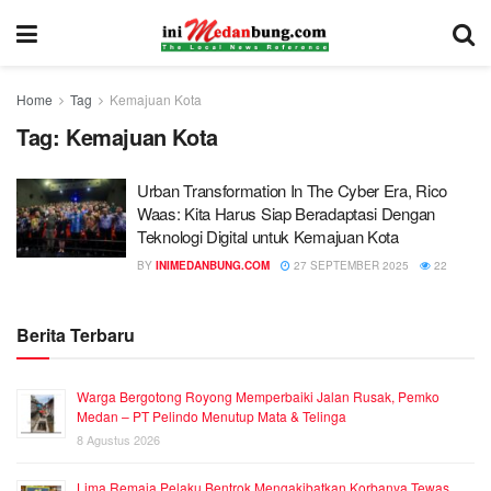
Home
Tag
Kemajuan Kota
Tag:
Kemajuan Kota
Urban Transformation In The Cyber Era, Rico
Waas: Kita Harus Siap Beradaptasi Dengan
Teknologi Digital untuk Kemajuan Kota
BY
INIMEDANBUNG.COM
27 SEPTEMBER 2025
22
Berita Terbaru
Warga Bergotong Royong Memperbaiki Jalan Rusak, Pemko
Medan – PT Pelindo Menutup Mata & Telinga
8 Agustus 2026
Lima Remaja Pelaku Bentrok Mengakibatkan Korbanya Tewas