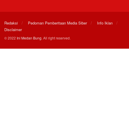
Redaksi
Pedoman Pemberitaan Media Siber
Info Iklan
Disclaimer
© 2022
Ini Medan Bung
. All right reserved.