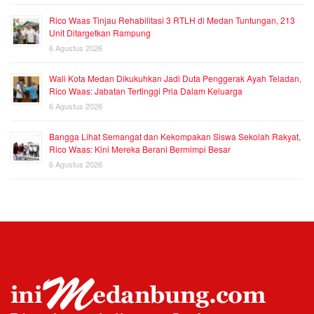
Rico Waas Tinjau Rehabilitasi 3 RTLH di Medan Tuntungan, 213
Unit Ditargetkan Rampung
6 Agustus 2026
Wali Kota Medan Dikukuhkan Jadi Duta Penggerak Ayah Teladan,
Rico Waas: Jabatan Tertinggi Pria Dalam Keluarga
6 Agustus 2026
Bangga Lihat Semangat dan Kekompakan Siswa Sekolah Rakyat,
Rico Waas: Kini Mereka Berani Bermimpi Besar
6 Agustus 2026