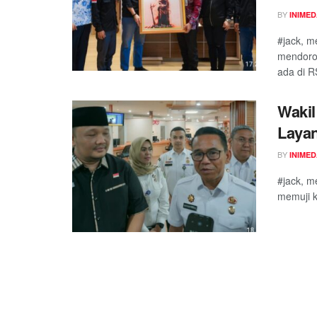
BY
INIME
#jack, m
mendoro
ada di R
Wakil
Laya
BY
INIME
#jack, m
memuji k