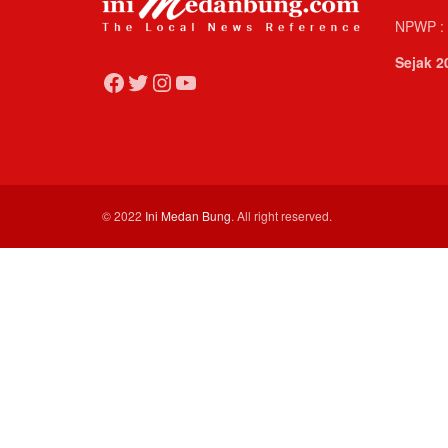
NPWP : 
Sejak 2
Facebook
Twitter
Instagram
YouTube
© 2022
Ini Medan Bung
. All right reserved.