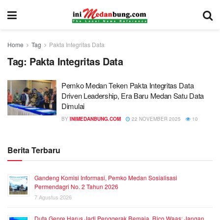
Home
Tag
Pakta Integritas Data
Tag:
Pakta Integritas Data
Pemko Medan Teken Pakta Integritas Data
Driven Leadership, Era Baru Medan Satu Data
Dimulai
BY
INIMEDANBUNG.COM
22 NOVEMBER 2025
10
Berita Terbaru
Gandeng Komisi Informasi, Pemko Medan Sosialisasi
Permendagri No. 2 Tahun 2026
7 Agustus 2026
Duta Genre Harus Jadi Penggerak Remaja, Rico Waas: Jangan