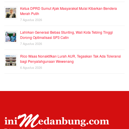
Ketua DPRD Sumut Ajak Masyarakat Mulai Kibarkan Bendera
Merah Putih
7 Agustus 2026
Lahirkan Generasi Bebas Stunting, Wali Kota Tebing Tinggi
Dorong Optimalisasi SP3 Catin
7 Agustus 2026
Rico Waas Nonaktifkan Lurah AUR, Tegaskan Tak Ada Toleransi
bagi Penyalahgunaan Wewenang
6 Agustus 2026