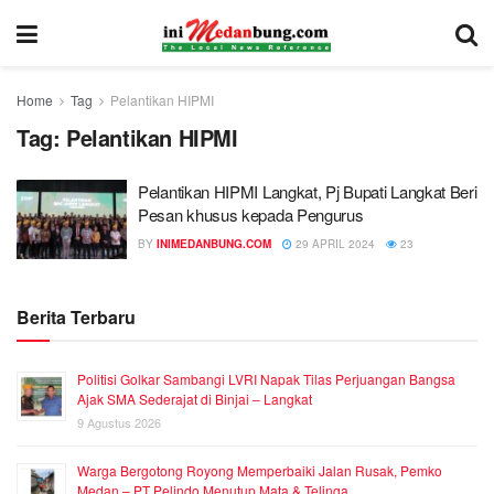
Home
Tag
Pelantikan HIPMI
Tag:
Pelantikan HIPMI
Pelantikan HIPMI Langkat, Pj Bupati Langkat Beri
Pesan khusus kepada Pengurus
BY
INIMEDANBUNG.COM
29 APRIL 2024
23
Berita Terbaru
Politisi Golkar Sambangi LVRI Napak Tilas Perjuangan Bangsa
Ajak SMA Sederajat di Binjai – Langkat
9 Agustus 2026
Warga Bergotong Royong Memperbaiki Jalan Rusak, Pemko
Medan – PT Pelindo Menutup Mata & Telinga