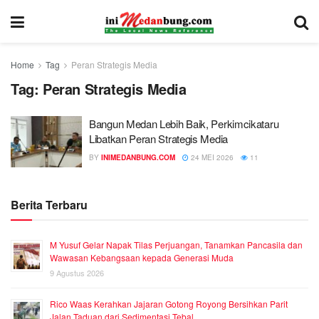
Home
Tag
Peran Strategis Media
Tag:
Peran Strategis Media
Bangun Medan Lebih Baik, Perkimcikataru
Libatkan Peran Strategis Media
BY
INIMEDANBUNG.COM
24 MEI 2026
11
Berita Terbaru
M Yusuf Gelar Napak Tilas Perjuangan, Tanamkan Pancasila dan
Wawasan Kebangsaan kepada Generasi Muda
9 Agustus 2026
Rico Waas Kerahkan Jajaran Gotong Royong Bersihkan Parit
Jalan Taduan dari Sedimentasi Tebal