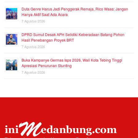
Duta Genre Harus Jadi Penggerak Remaja, Rico Waas: Jangan
Hanya Aktif Saat Ada Acara
7 Agustus 2026
DPRD Sumut Desak APH Selidiki Keberadaan Batang Pohon
Hasil Penebangan Proyek BRT
7 Agustus 2026
Buka Kampanye Germas Isps 2026, Wali Kota Tebing Tinggi
Apresiasi Penurunan Stunting
7 Agustus 2026