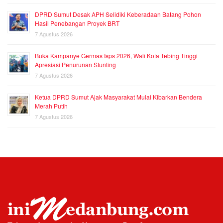
DPRD Sumut Desak APH Selidiki Keberadaan Batang Pohon
Hasil Penebangan Proyek BRT
7 Agustus 2026
Buka Kampanye Germas Isps 2026, Wali Kota Tebing Tinggi
Apresiasi Penurunan Stunting
7 Agustus 2026
Ketua DPRD Sumut Ajak Masyarakat Mulai Kibarkan Bendera
Merah Putih
7 Agustus 2026