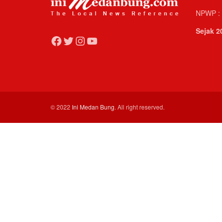
NPWP : 
Sejak 2
Facebook
Twitter
Instagram
YouTube
© 2022
Ini Medan Bung
. All right reserved.