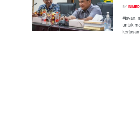
BY
INIME
#isvan,
untuk me
kerjasam