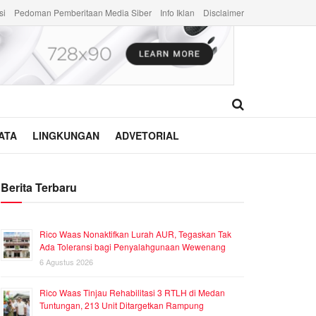
si
Pedoman Pemberitaan Media Siber
Info Iklan
Disclaimer
ATA
LINGKUNGAN
ADVETORIAL
Berita Terbaru
Rico Waas Nonaktifkan Lurah AUR, Tegaskan Tak
Ada Toleransi bagi Penyalahgunaan Wewenang
6 Agustus 2026
Rico Waas Tinjau Rehabilitasi 3 RTLH di Medan
Tuntungan, 213 Unit Ditargetkan Rampung