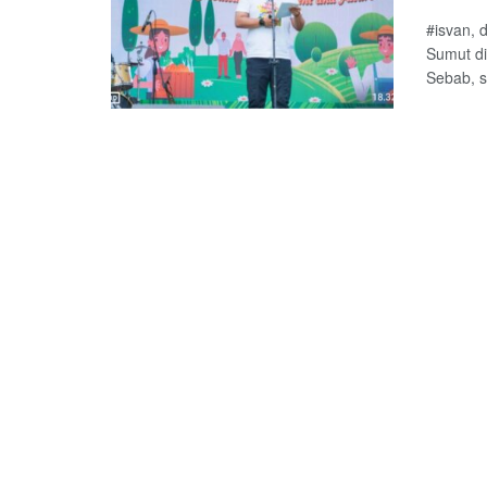
#isvan, d
Sumut d
Sebab, s